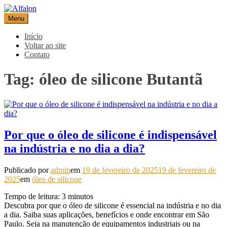
Pular
para
Menu
Alfalon
comércio e serviços pertinentes aos produtos de embalagens
o
conteúdo
Início
Voltar ao site
Contato
Tag:
óleo de silicone Butantã
Por que o óleo de silicone é indispensável
na indústria e no dia a dia?
Publicado por
admin
em
19 de fevereiro de 2025
19 de fevereiro de
2025
em
óleo de silicone
Tempo de leitura:
3
minutos
Descubra por que o óleo de silicone é essencial na indústria e no dia
a dia. Saiba suas aplicações, benefícios e onde encontrar em São
Paulo. Seja na manutenção de equipamentos industriais ou na