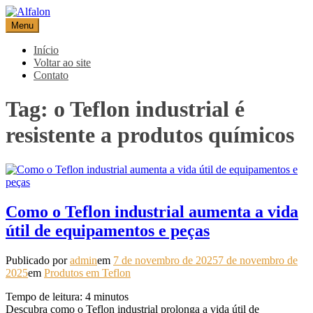
Pular
para
Menu
Alfalon
comércio e serviços pertinentes aos produtos de embalagens
o
conteúdo
Início
Voltar ao site
Contato
Tag:
o Teflon industrial é
resistente a produtos químicos
Como o Teflon industrial aumenta a vida
útil de equipamentos e peças
Publicado por
admin
em
7 de novembro de 2025
7 de novembro de
2025
em
Produtos em Teflon
Tempo de leitura:
4
minutos
Descubra como o Teflon industrial prolonga a vida útil de