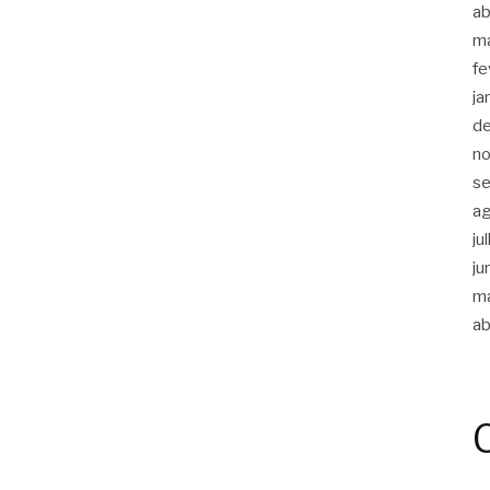
ab
m
fe
ja
d
n
s
a
ju
ju
m
ab