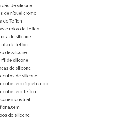
rdão de silicone
os de níquel cromo
ta de Teflon
tas e rolos de Teflon
nta de silicone
nta de teflon
eo de silicone
rfil de silicone
acas de silicone
odutos de silicone
odutos em níquel cromo
odutos em Teflon
licone industrial
eflonagem
bos de silicone