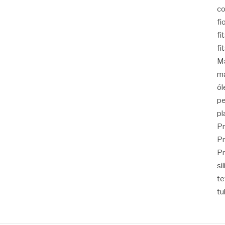
co
fi
fi
fi
Ma
ma
ól
pe
pl
Pr
Pr
Pr
si
t
tu