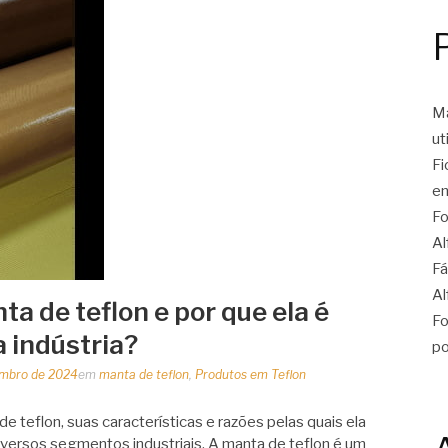
Ma
ut
Fi
en
Fo
Al
Fá
Al
a de teflon e por que ela é
Fo
 indústria?
po
embro de 2024
em
manta de teflon
,
Produtos em Teflon
 teflon, suas características e razões pelas quais ela
iversos segmentos industriais. A manta de teflon é um