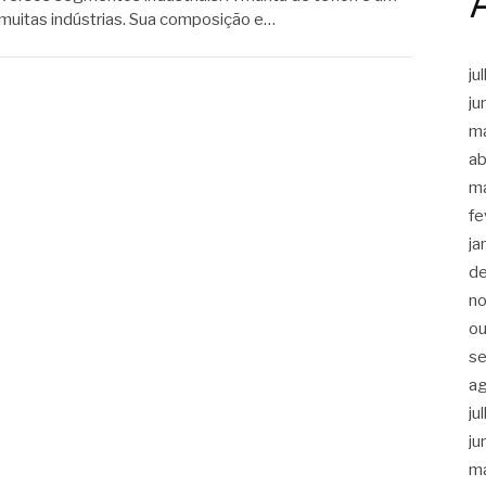
e muitas indústrias. Sua composição e…
ju
ju
m
ab
m
fe
ja
d
n
ou
s
a
ju
ju
m