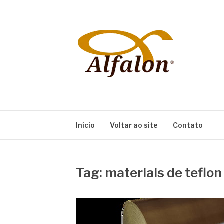
Pular
para
o
conteúdo
ALFALON
comércio e serviços pertinentes aos produtos
Início
Voltar ao site
Contato
Tag:
materiais de teflon