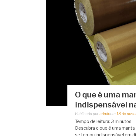
O que é uma mant
indispensável na
Publicado por
admin
em
18 de nov
Tempo de leitura:
3
minutos
Descubra o que é uma manta de
se tornou indispensável em d