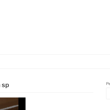
 de embalagens
 sp
Pe