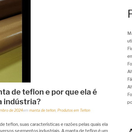
Ma
ut
Fi
en
Fo
Al
Fá
Al
a de teflon e por que ela é
Fo
 indústria?
po
embro de 2024
em
manta de teflon
,
Produtos em Teflon
 teflon, suas características e razões pelas quais ela
iversos segmentos industriais. A manta de teflon é um