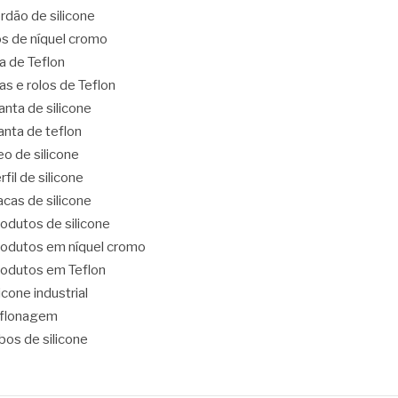
rdão de silicone
os de níquel cromo
ta de Teflon
tas e rolos de Teflon
nta de silicone
nta de teflon
eo de silicone
rfil de silicone
acas de silicone
odutos de silicone
odutos em níquel cromo
odutos em Teflon
licone industrial
eflonagem
bos de silicone