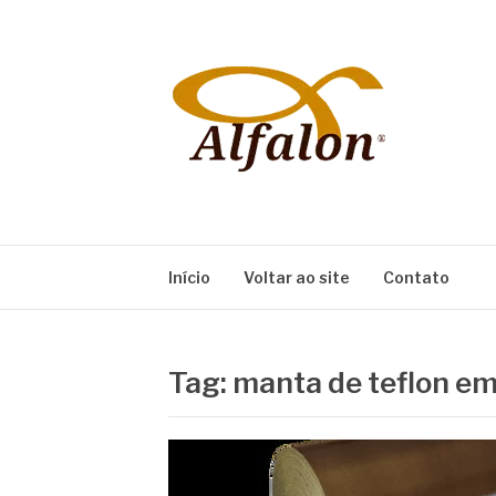
Pular
para
o
conteúdo
ALFALON
comércio e serviços pertinentes aos produtos
Início
Voltar ao site
Contato
Tag:
manta de teflon em