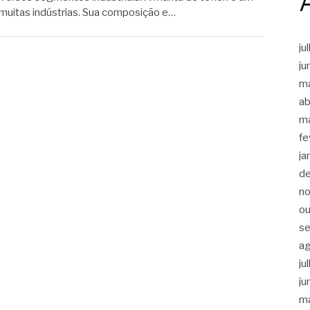
e muitas indústrias. Sua composição e…
ju
ju
m
ab
m
fe
ja
d
n
ou
s
a
ju
ju
m