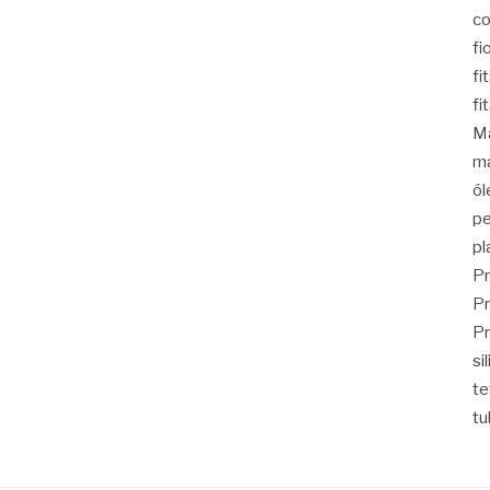
co
fi
fi
fi
Ma
ma
ól
pe
pl
Pr
Pr
Pr
si
t
tu