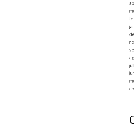
ab
m
fe
ja
d
n
s
a
ju
ju
m
ab