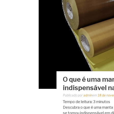
O que é uma mant
indispensável na
Publicado por
admin
em
18 de nov
Tempo de leitura:
3
minutos
Descubra o que é uma manta de
se tornou indispensável em d