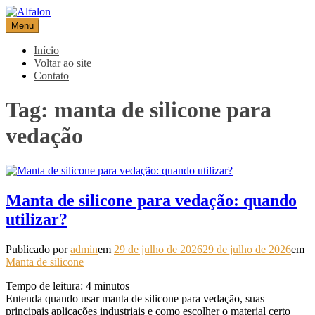
Pular
para
Menu
Alfalon
comércio e serviços pertinentes aos produtos de embalagens
o
conteúdo
Início
Voltar ao site
Contato
Tag:
manta de silicone para
vedação
Manta de silicone para vedação: quando
utilizar?
Publicado por
admin
em
29 de julho de 2026
29 de julho de 2026
em
Manta de silicone
Tempo de leitura:
4
minutos
Entenda quando usar manta de silicone para vedação, suas
principais aplicações industriais e como escolher o material certo