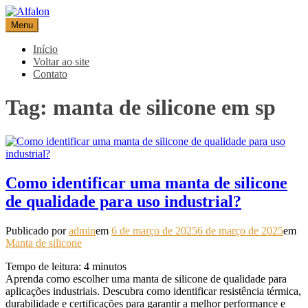
Pular
para
Menu
Alfalon
comércio e serviços pertinentes aos produtos de embalagens
o
conteúdo
Início
Voltar ao site
Contato
Tag:
manta de silicone em sp
Como identificar uma manta de silicone
de qualidade para uso industrial?
Publicado por
admin
em
6 de março de 2025
6 de março de 2025
em
Manta de silicone
Tempo de leitura:
4
minutos
Aprenda como escolher uma manta de silicone de qualidade para
aplicações industriais. Descubra como identificar resistência térmica,
durabilidade e certificações para garantir a melhor performance e