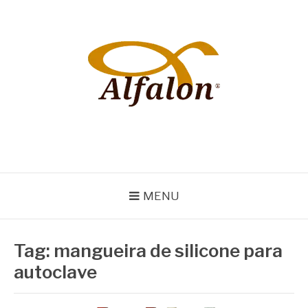
Pular
para
o
conteúdo
ALFALON
comércio e serviços pertinentes aos produtos de embalagens
MENU
Tag:
mangueira de silicone para
autoclave