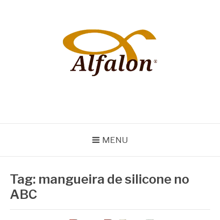
Pular
para
o
conteúdo
ALFALON
comércio e serviços pertinentes aos produtos de embalagens
MENU
Tag:
mangueira de silicone no
ABC