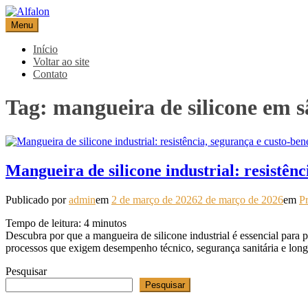
Pular
para
Menu
Alfalon
comércio e serviços pertinentes aos produtos de embalagens
o
conteúdo
Início
Voltar ao site
Contato
Tag:
mangueira de silicone em s
Mangueira de silicone industrial: resistênc
Publicado por
admin
em
2 de março de 2026
2 de março de 2026
em
Pr
Tempo de leitura:
4
minutos
Descubra por que a mangueira de silicone industrial é essencial para
processos que exigem desempenho técnico, segurança sanitária e long
Pesquisar
Pesquisar