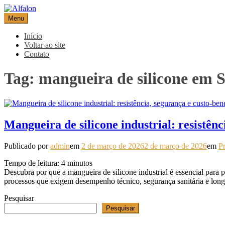
Pular
para
Menu
Alfalon
comércio e serviços pertinentes aos produtos de embalagens
o
conteúdo
Início
Voltar ao site
Contato
Tag:
mangueira de silicone em 
Mangueira de silicone industrial: resistênc
Publicado por
admin
em
2 de março de 2026
2 de março de 2026
em
Pr
Tempo de leitura:
4
minutos
Descubra por que a mangueira de silicone industrial é essencial para
processos que exigem desempenho técnico, segurança sanitária e long
Pesquisar
Pesquisar