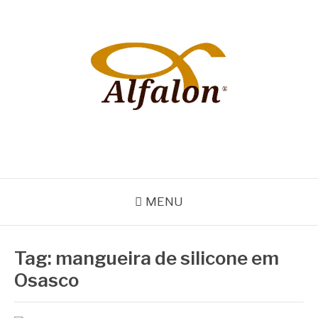
Pular
para
o
conteúdo
ALFALON
comércio e serviços pertinentes aos produtos de embalagens
MENU
Tag:
mangueira de silicone em
Osasco