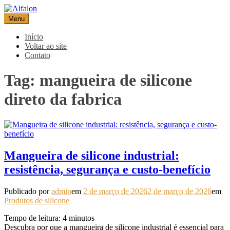
Pular
para
Menu
Alfalon
comércio e serviços pertinentes aos produtos de embalagens
o
conteúdo
Início
Voltar ao site
Contato
Tag:
mangueira de silicone
direto da fabrica
Mangueira de silicone industrial:
resistência, segurança e custo-benefício
Publicado por
admin
em
2 de março de 2026
2 de março de 2026
em
Produtos de silicone
Tempo de leitura:
4
minutos
Descubra por que a mangueira de silicone industrial é essencial para