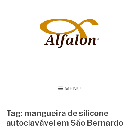
Pular
para
o
conteúdo
ALFALON
comércio e serviços pertinentes aos produtos de embalagens
MENU
Tag:
mangueira de silicone
autoclavável em São Bernardo