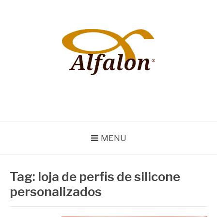
Pular
para
o
conteúdo
ALFALON
comércio e serviços pertinentes aos produtos de embalagens
MENU
Tag:
loja de perfis de silicone
personalizados