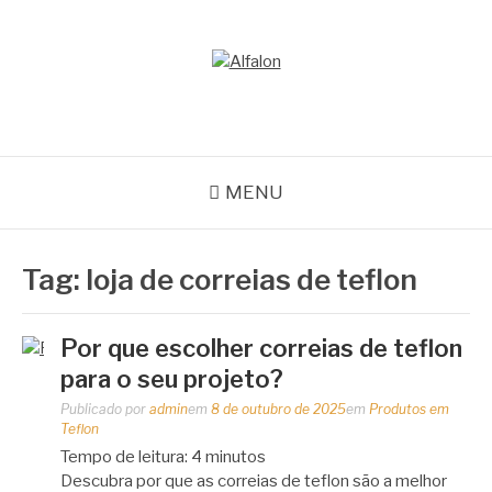
Pular
para
o
ALFALON
conteúdo
comércio e serviços pertinentes aos produtos de embalagens
MENU
Tag:
loja de correias de teflon
Por que escolher correias de teflon
para o seu projeto?
Publicado por
admin
em
8 de outubro de 2025
em
Produtos em
Teflon
Tempo de leitura:
4
minutos
Descubra por que as correias de teflon são a melhor