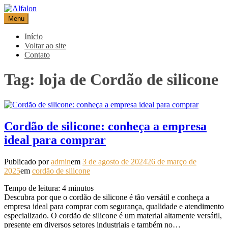
Pular
para
Menu
Alfalon
comércio e serviços pertinentes aos produtos de embalagens
o
conteúdo
Início
Voltar ao site
Contato
Tag:
loja de Cordão de silicone
Cordão de silicone: conheça a empresa
ideal para comprar
Publicado por
admin
em
3 de agosto de 2024
26 de março de
2025
em
cordão de silicone
Tempo de leitura:
4
minutos
Descubra por que o cordão de silicone é tão versátil e conheça a
empresa ideal para comprar com segurança, qualidade e atendimento
especializado. O cordão de silicone é um material altamente versátil,
presente em diversos setores industriais e também no…