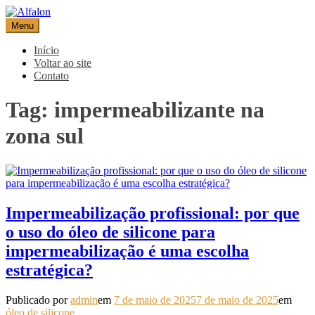
Pular
para
Menu
Alfalon
comércio e serviços pertinentes aos produtos de embalagens
o
conteúdo
Início
Voltar ao site
Contato
Tag:
impermeabilizante na
zona sul
Impermeabilização profissional: por que
o uso do óleo de silicone para
impermeabilização é uma escolha
estratégica?
Publicado por
admin
em
7 de maio de 2025
7 de maio de 2025
em
óleo de silicone