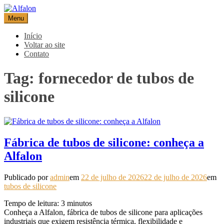
Pular
para
Menu
Alfalon
comércio e serviços pertinentes aos produtos de embalagens
o
conteúdo
Início
Voltar ao site
Contato
Tag:
fornecedor de tubos de
silicone
Fábrica de tubos de silicone: conheça a
Alfalon
Publicado por
admin
em
22 de julho de 2026
22 de julho de 2026
em
tubos de silicone
Tempo de leitura:
3
minutos
Conheça a Alfalon, fábrica de tubos de silicone para aplicações
industriais que exigem resistência térmica, flexibilidade e