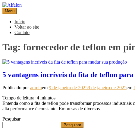
Pular
para
Menu
Alfalon
comércio e serviços pertinentes aos produtos de embalagens
o
conteúdo
Início
Voltar ao site
Contato
Tag:
fornecedor de teflon em pi
5 vantagens incríveis da fita de teflon pa
Publicado por
admin
em
9 de janeiro de 2025
9 de janeiro de 2025
em
Tempo de leitura:
4
minutos
Entenda como a fita de teflon pode transformar processos industriais 
alta performance é constante. Empresas de diversos…
Pesquisar
Pesquisar