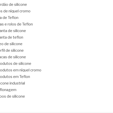
rdão de silicone
os de níquel cromo
ta de Teflon
tas e rolos de Teflon
nta de silicone
nta de teflon
eo de silicone
rfil de silicone
acas de silicone
odutos de silicone
odutos em níquel cromo
odutos em Teflon
licone industrial
eflonagem
bos de silicone