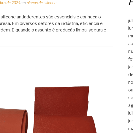
bro de 2024
em
placas de silicone
 silicone antiaderentes são essenciais e conheça o
ju
resa. Em diversos setores da indústria, eficiência e
ju
ordem. E quando o assunto é produção limpa, segura e
m
ab
m
fe
ja
d
n
ou
s
a
ju
ju
m