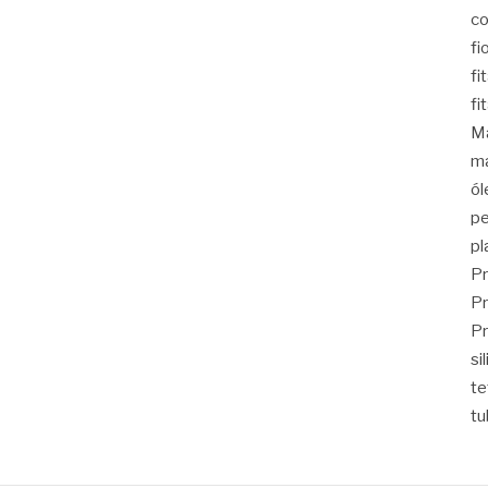
co
fi
fi
fi
Ma
ma
ól
pe
pl
Pr
Pr
Pr
si
t
tu