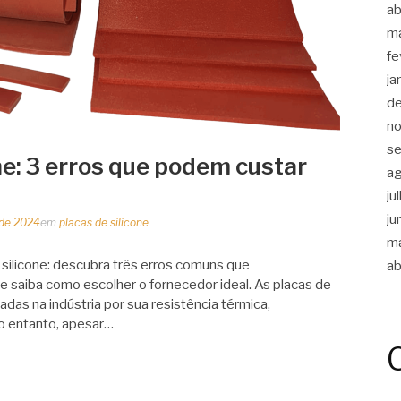
ab
m
fe
ja
d
n
s
ne: 3 erros que podem custar
a
ju
ju
 de 2024
em
placas de silicone
m
 silicone: descubra três erros comuns que
ab
saiba como escolher o fornecedor ideal. As placas de
adas na indústria por sua resistência térmica,
No entanto, apesar…