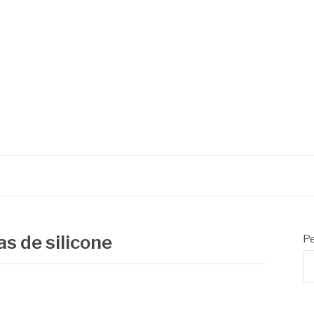
 de embalagens
s de silicone
Pe