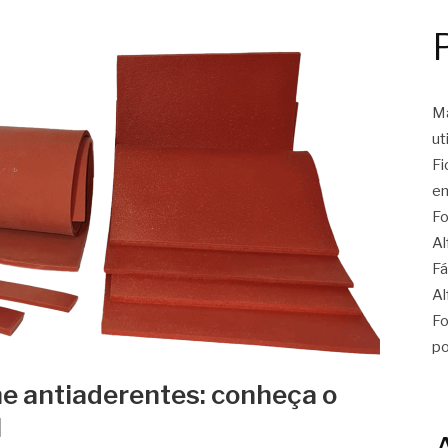
Ma
ut
Fi
en
Fo
Al
Fá
Al
Fo
po
ne antiaderentes: conheça o
l