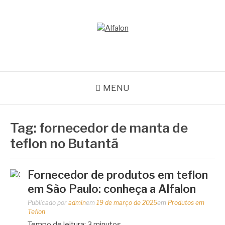
Pular
para
o
ALFALON
conteúdo
comércio e serviços pertinentes aos produtos de embalagens
MENU
Tag:
fornecedor de manta de
teflon no Butantã
Fornecedor de produtos em teflon
em São Paulo: conheça a Alfalon
Publicado por
admin
em
19 de março de 2025
em
Produtos em
Teflon
Tempo de leitura:
3
minutos