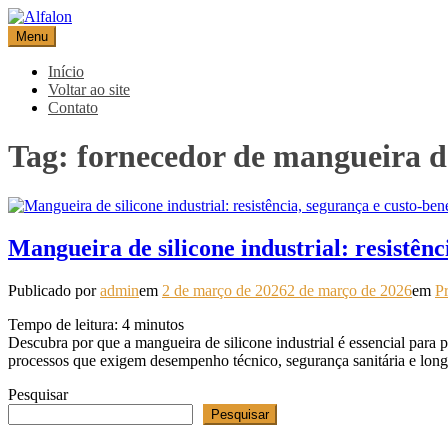
Pular
para
Menu
Alfalon
comércio e serviços pertinentes aos produtos de embalagens
o
conteúdo
Início
Voltar ao site
Contato
Tag:
fornecedor de mangueira de
Mangueira de silicone industrial: resistênc
Publicado por
admin
em
2 de março de 2026
2 de março de 2026
em
Pr
Tempo de leitura:
4
minutos
Descubra por que a mangueira de silicone industrial é essencial para
processos que exigem desempenho técnico, segurança sanitária e long
Pesquisar
Pesquisar