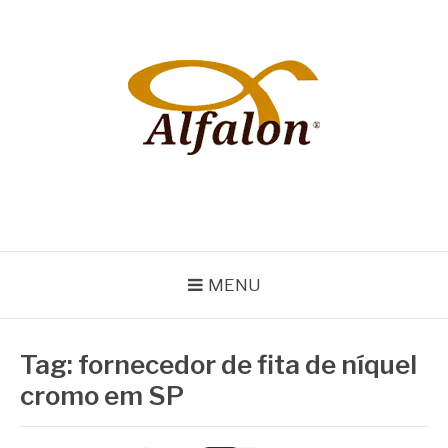
Pular
para
o
conteúdo
ALFALON
comércio e serviços pertinentes aos produtos de embalagens
MENU
Tag:
fornecedor de fita de níquel
cromo em SP