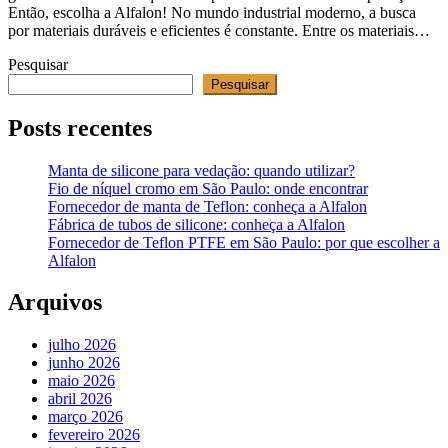
Então, escolha a Alfalon! No mundo industrial moderno, a busca
por materiais duráveis e eficientes é constante. Entre os materiais…
Pesquisar
Pesquisar
Posts recentes
Manta de silicone para vedação: quando utilizar?
Fio de níquel cromo em São Paulo: onde encontrar
Fornecedor de manta de Teflon: conheça a Alfalon
Fábrica de tubos de silicone: conheça a Alfalon
Fornecedor de Teflon PTFE em São Paulo: por que escolher a
Alfalon
Arquivos
julho 2026
junho 2026
maio 2026
abril 2026
março 2026
fevereiro 2026