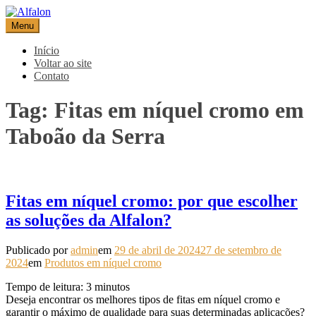
Pular
para
Menu
Alfalon
comércio e serviços pertinentes aos produtos de embalagens
o
conteúdo
Início
Voltar ao site
Contato
Tag:
Fitas em níquel cromo em
Taboão da Serra
Fitas em níquel cromo: por que escolher
as soluções da Alfalon?
Publicado por
admin
em
29 de abril de 2024
27 de setembro de
2024
em
Produtos em níquel cromo
Tempo de leitura:
3
minutos
Deseja encontrar os melhores tipos de fitas em níquel cromo e
garantir o máximo de qualidade para suas determinadas aplicações?