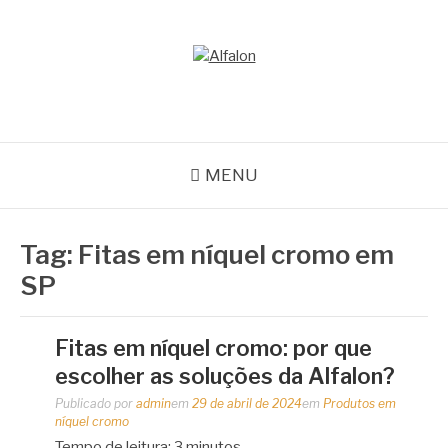
Pular
para
o
ALFALON
conteúdo
comércio e serviços pertinentes aos produtos de embalagens
MENU
Tag:
Fitas em níquel cromo em
SP
Fitas em níquel cromo: por que
escolher as soluções da Alfalon?
Publicado por
admin
em
29 de abril de 2024
em
Produtos em
níquel cromo
Tempo de leitura:
3
minutos