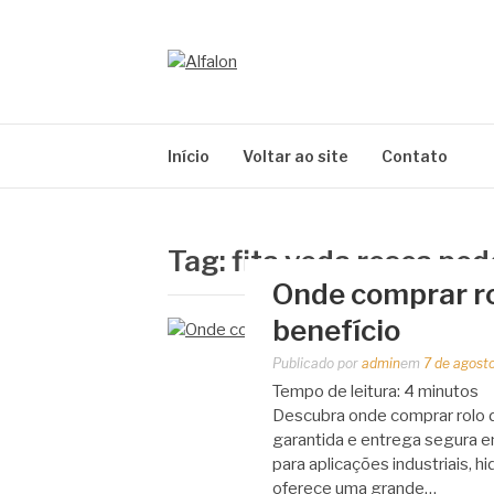
Pular
para
o
ALFALON
conteúdo
comércio e serviços pertinentes aos produtos
Início
Voltar ao site
Contato
Tag:
fita veda rosca po
Onde comprar ro
benefício
Publicado por
admin
em
7 de agost
Tempo de leitura:
4
minutos
Descubra onde comprar rolo d
garantida e entrega segura e
para aplicações industriais, 
oferece uma grande…