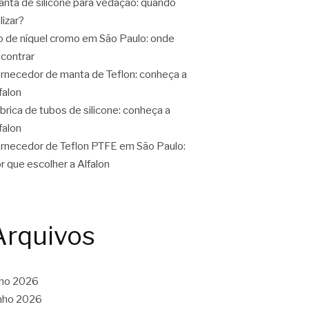
nta de silicone para vedação: quando
ilizar?
o de níquel cromo em São Paulo: onde
contrar
rnecedor de manta de Teflon: conheça a
falon
brica de tubos de silicone: conheça a
falon
rnecedor de Teflon PTFE em São Paulo:
r que escolher a Alfalon
Arquivos
lho 2026
nho 2026