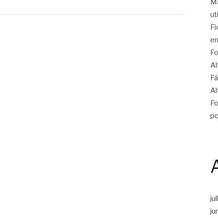
Ma
ut
Fi
en
Fo
Al
Fá
Al
Fo
po
ju
ju