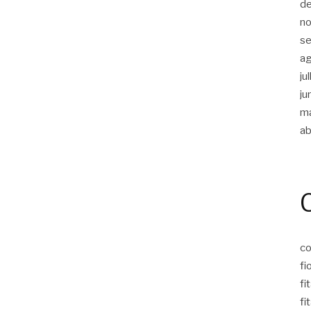
d
n
s
a
ju
ju
m
ab
co
fi
fi
fi