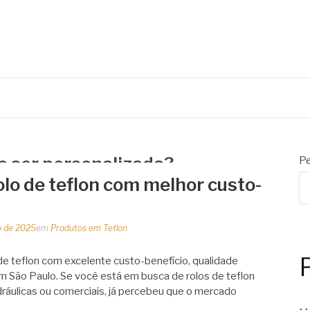
 de embalagens
de ser personalizada?
Pe
lo de teflon com melhor custo-
o de 2025
em
Produtos em Teflon
e teflon com excelente custo-benefício, qualidade
m São Paulo. Se você está em busca de rolos de teflon
hidráulicas ou comerciais, já percebeu que o mercado