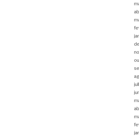
m
ab
m
fe
ja
d
n
ou
s
a
ju
ju
m
ab
m
fe
ja