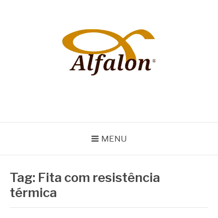
Pular
para
o
conteúdo
ALFALON
comércio e serviços pertinentes aos produtos de embalagens
MENU
Tag:
Fita com resistência
térmica