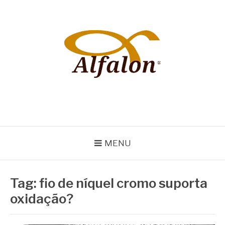
Pular
para
o
conteúdo
ALFALON
comércio e serviços pertinentes aos produtos de embalagens
MENU
Tag:
fio de níquel cromo suporta
oxidação?