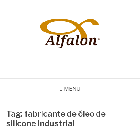
Pular
para
o
conteúdo
ALFALON
comércio e serviços pertinentes aos produtos de embalagens
MENU
Tag:
fabricante de óleo de
silicone industrial