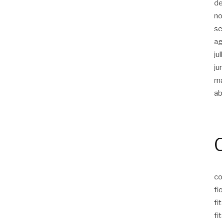
d
n
s
a
ju
ju
m
ab
co
fi
fi
fi