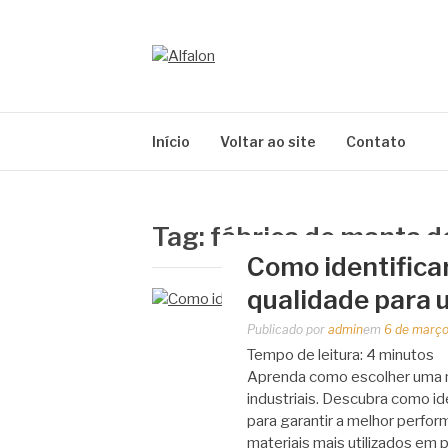
Pular
para
o
ALFALON
conteúdo
comércio e serviços pertinentes aos produtos
Início
Voltar ao site
Contato
Tag:
fábrica de manta de
Como identifica
qualidade para u
Publicado por
admin
em
6 de março
Tempo de leitura:
4
minutos
Aprenda como escolher uma ma
industriais. Descubra como ide
para garantir a melhor perfor
materiais mais utilizados em