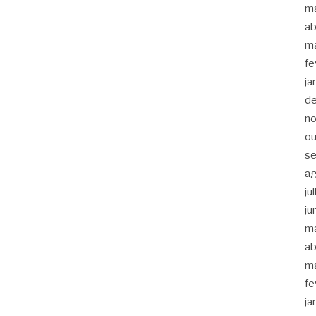
m
ab
m
fe
ja
d
n
ou
s
a
ju
ju
m
ab
m
fe
ja