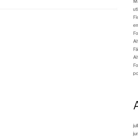
Ma
ut
Fi
en
Fo
Al
Fá
Al
Fo
po
ju
ju