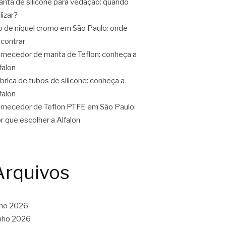
nta de silicone para vedação: quando
ilizar?
o de níquel cromo em São Paulo: onde
contrar
rnecedor de manta de Teflon: conheça a
falon
brica de tubos de silicone: conheça a
falon
rnecedor de Teflon PTFE em São Paulo:
r que escolher a Alfalon
Arquivos
lho 2026
nho 2026