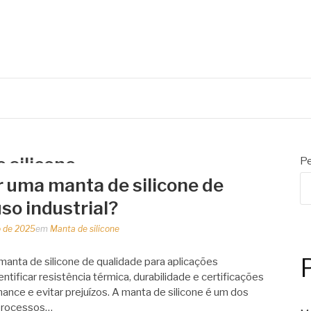
 de embalagens
 silicone
Pe
r uma manta de silicone de
so industrial?
 de 2025
em
Manta de silicone
nta de silicone de qualidade para aplicações
ntificar resistência térmica, durabilidade e certificações
mance e evitar prejuízos. A manta de silicone é um dos
 processos…