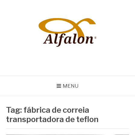
Pular
para
o
conteúdo
ALFALON
comércio e serviços pertinentes aos produtos de embalagens
MENU
Tag:
fábrica de correia
transportadora de teflon