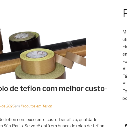
Ma
ut
Fi
en
Fo
Al
Fá
Al
lo de teflon com melhor custo-
Fo
po
o de 2025
em
Produtos em Teflon
e teflon com excelente custo-benefício, qualidade
m São Paulo. Se você está em busca de rolos de teflon