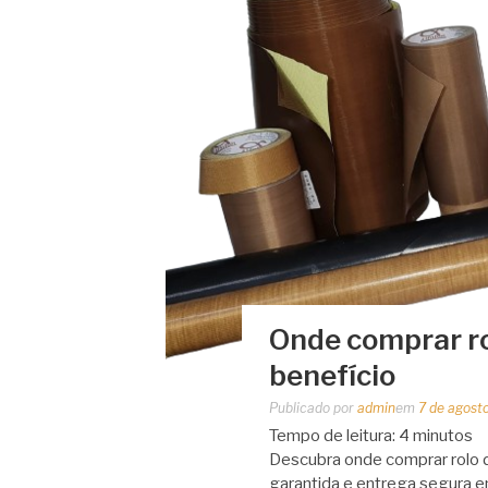
Onde comprar ro
benefício
Publicado por
admin
em
7 de agost
Tempo de leitura:
4
minutos
Descubra onde comprar rolo d
garantida e entrega segura e