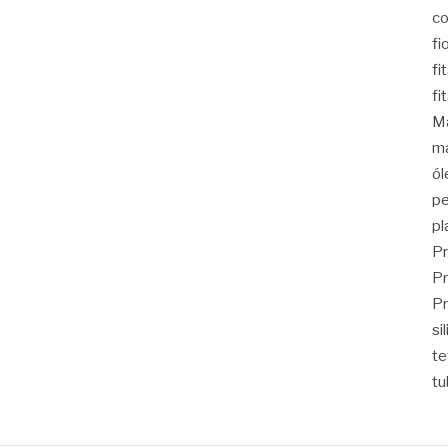
co
fi
fi
fi
Ma
ma
ól
pe
pl
Pr
Pr
Pr
si
t
tu