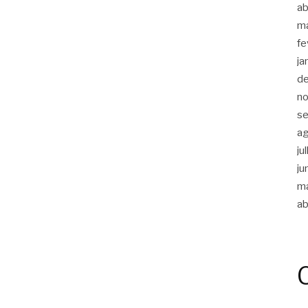
ab
m
fe
ja
d
n
s
a
ju
ju
m
ab