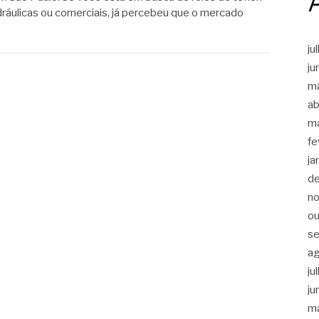
hidráulicas ou comerciais, já percebeu que o mercado
ju
ju
m
ab
m
fe
ja
d
n
ou
s
a
ju
ju
m