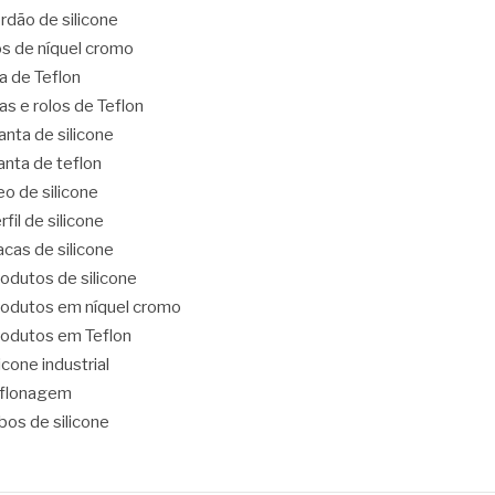
rdão de silicone
os de níquel cromo
ta de Teflon
tas e rolos de Teflon
nta de silicone
nta de teflon
eo de silicone
rfil de silicone
acas de silicone
odutos de silicone
odutos em níquel cromo
odutos em Teflon
licone industrial
eflonagem
bos de silicone