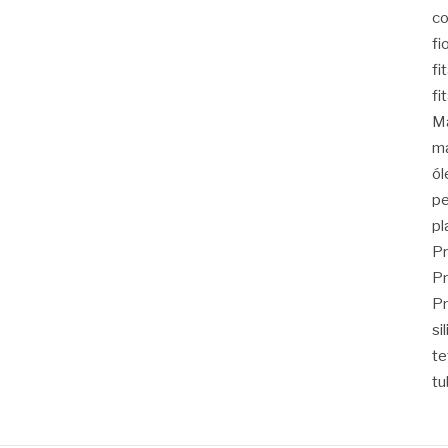
co
fi
fi
fi
Ma
ma
ól
pe
pl
Pr
Pr
Pr
si
t
tu