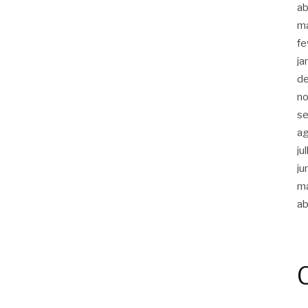
ab
m
fe
ja
d
n
s
a
ju
ju
m
ab