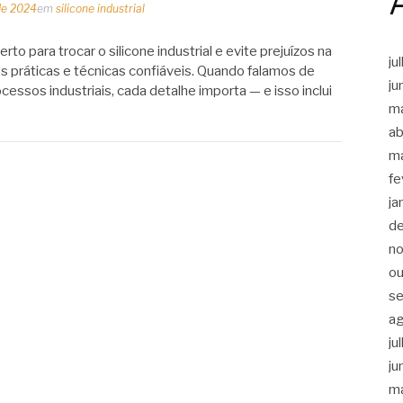
 de 2024
em
silicone industrial
to para trocar o silicone industrial e evite prejuízos na
ju
 práticas e técnicas confiáveis. Quando falamos de
ju
cessos industriais, cada detalhe importa — e isso inclui
m
ab
m
fe
ja
d
n
ou
s
a
ju
ju
m