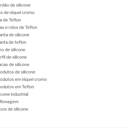
rdão de silicone
os de níquel cromo
ta de Teflon
tas e rolos de Teflon
nta de silicone
nta de teflon
eo de silicone
rfil de silicone
acas de silicone
odutos de silicone
odutos em níquel cromo
odutos em Teflon
licone industrial
eflonagem
bos de silicone