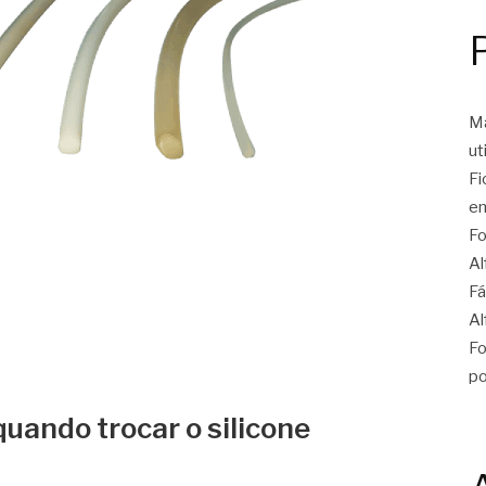
Ma
ut
Fi
en
Fo
Al
Fá
Al
Fo
po
 quando trocar o silicone