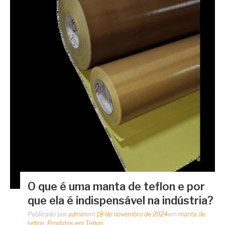
O que é uma manta de teflon e por
que ela é indispensável na indústria?
Publicado por
admin
em
18 de novembro de 2024
em
manta de
teflon
,
Produtos em Teflon