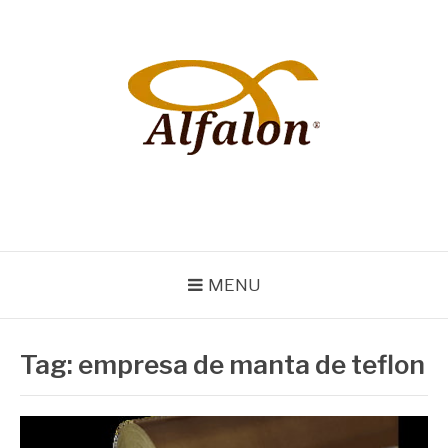
Pular
para
o
conteúdo
ALFALON
comércio e serviços pertinentes aos produtos de embalagens
MENU
Tag:
empresa de manta de teflon