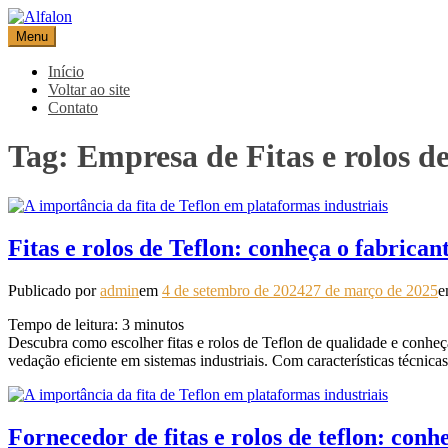
Pular
para
Menu
Alfalon
comércio e serviços pertinentes aos produtos de embalagens
o
conteúdo
Início
Voltar ao site
Contato
Tag:
Empresa de Fitas e rolos de
Fitas e rolos de Teflon: conheça o fabricant
Publicado por
admin
em
4 de setembro de 2024
27 de março de 2025
Tempo de leitura:
3
minutos
Descubra como escolher fitas e rolos de Teflon de qualidade e conheça 
vedação eficiente em sistemas industriais. Com características técnic
Fornecedor de fitas e rolos de teflon: conh