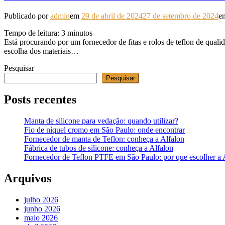
Publicado por
admin
em
29 de abril de 2024
27 de setembro de 2024
e
Tempo de leitura:
3
minutos
Está procurando por um fornecedor de fitas e rolos de teflon de qual
escolha dos materiais…
Pesquisar
Pesquisar
Posts recentes
Manta de silicone para vedação: quando utilizar?
Fio de níquel cromo em São Paulo: onde encontrar
Fornecedor de manta de Teflon: conheça a Alfalon
Fábrica de tubos de silicone: conheça a Alfalon
Fornecedor de Teflon PTFE em São Paulo: por que escolher a 
Arquivos
julho 2026
junho 2026
maio 2026