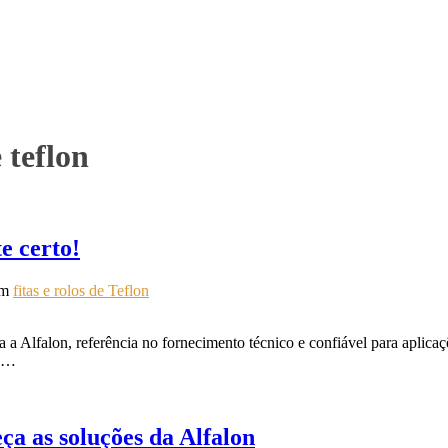
 teflon
e certo!
em
fitas e rolos de Teflon
a Alfalon, referência no fornecimento técnico e confiável para aplicaçõe
as…
eça as soluções da Alfalon