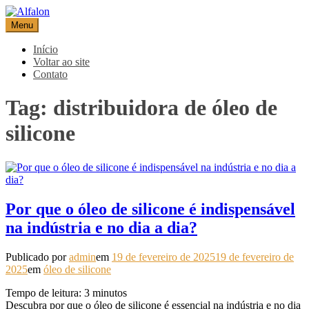
Pular
para
Menu
Alfalon
comércio e serviços pertinentes aos produtos de embalagens
o
conteúdo
Início
Voltar ao site
Contato
Tag:
distribuidora de óleo de
silicone
Por que o óleo de silicone é indispensável
na indústria e no dia a dia?
Publicado por
admin
em
19 de fevereiro de 2025
19 de fevereiro de
2025
em
óleo de silicone
Tempo de leitura:
3
minutos
Descubra por que o óleo de silicone é essencial na indústria e no dia