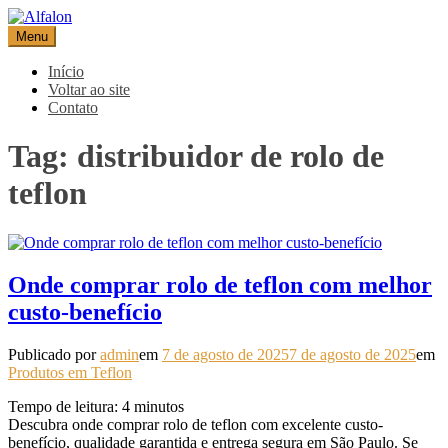
Pular
para
Menu
Alfalon
comércio e serviços pertinentes aos produtos de embalagens
o
conteúdo
Início
Voltar ao site
Contato
Tag:
distribuidor de rolo de
teflon
Onde comprar rolo de teflon com melhor
custo-benefício
Publicado por
admin
em
7 de agosto de 2025
7 de agosto de 2025
em
Produtos em Teflon
Tempo de leitura:
4
minutos
Descubra onde comprar rolo de teflon com excelente custo-
benefício, qualidade garantida e entrega segura em São Paulo. Se