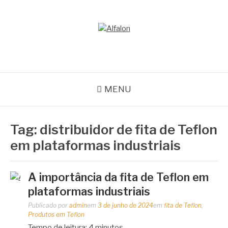
Pular
para
o
ALFALON
conteúdo
comércio e serviços pertinentes aos produtos de embalagens
MENU
Tag:
distribuidor de fita de Teflon
em plataformas industriais
A importância da fita de Teflon em
plataformas industriais
Publicado por
admin
em
3 de junho de 2024
em
fita de Teflon
,
Produtos em Teflon
Tempo de leitura:
4
minutos