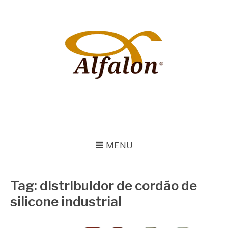
Pular
para
o
conteúdo
ALFALON
comércio e serviços pertinentes aos produtos de embalagens
MENU
Tag:
distribuidor de cordão de
silicone industrial