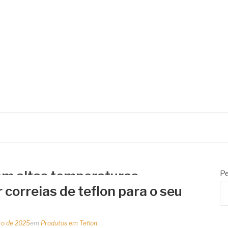
 de embalagens
 em altas temperaturas
Pe
 correias de teflon para o seu
ro de 2025
em
Produtos em Teflon