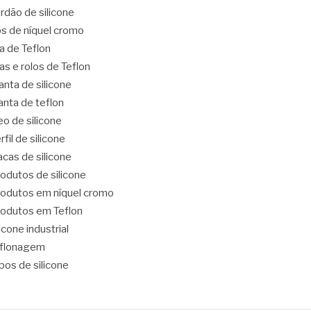
rdão de silicone
os de níquel cromo
ta de Teflon
tas e rolos de Teflon
nta de silicone
nta de teflon
eo de silicone
rfil de silicone
acas de silicone
odutos de silicone
odutos em níquel cromo
odutos em Teflon
licone industrial
eflonagem
bos de silicone