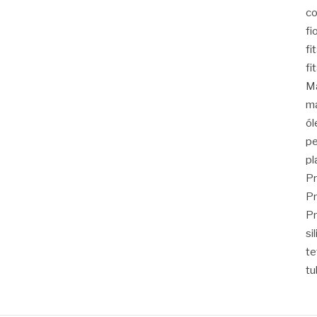
co
fi
fi
fi
Ma
ma
ól
pe
pl
Pr
Pr
Pr
si
t
tu