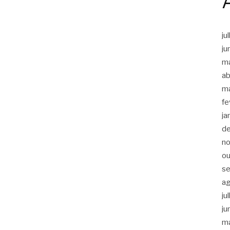
ju
ju
m
ab
m
fe
ja
d
n
ou
s
a
ju
ju
m