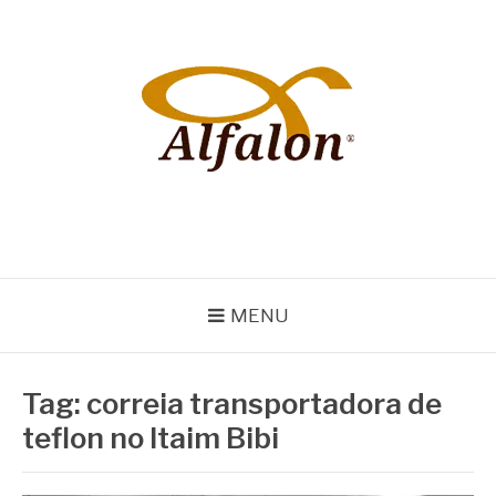
Pular
para
o
conteúdo
ALFALON
comércio e serviços pertinentes aos produtos de embalagens
MENU
Tag:
correia transportadora de
teflon no Itaim Bibi