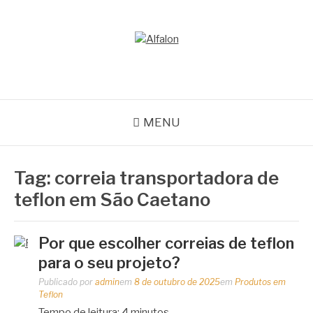
Pular
para
o
ALFALON
conteúdo
comércio e serviços pertinentes aos produtos de embalagens
MENU
Tag:
correia transportadora de
teflon em São Caetano
Por que escolher correias de teflon
para o seu projeto?
Publicado por
admin
em
8 de outubro de 2025
em
Produtos em
Teflon
Tempo de leitura:
4
minutos