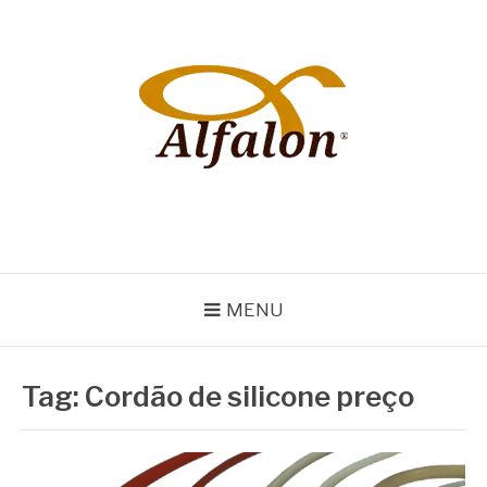
Pular
para
o
conteúdo
ALFALON
comércio e serviços pertinentes aos produtos de embalagens
MENU
Tag:
Cordão de silicone preço