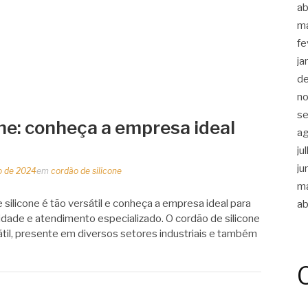
ab
m
fe
ja
d
n
s
one: conheça a empresa ideal
a
ju
ju
o de 2024
em
cordão de silicone
m
silicone é tão versátil e conheça a empresa ideal para
ab
dade e atendimento especializado. O cordão de silicone
til, presente em diversos setores industriais e também