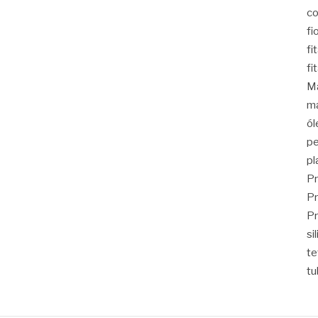
co
fi
fi
fi
Ma
ma
ól
pe
pl
Pr
Pr
Pr
si
t
tu