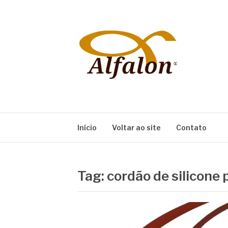
Pular
para
o
conteúdo
ALFALON
comércio e serviços pertinentes aos produtos
Início
Voltar ao site
Contato
Tag:
cordão de silicone 