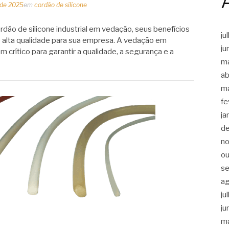
 de 2025
em
cordão de silicone
dão de silicone industrial em vedação, seus benefícios
ju
 alta qualidade para sua empresa. A vedação em
ju
m crítico para garantir a qualidade, a segurança e a
m
ab
m
fe
ja
d
n
ou
s
a
ju
ju
m