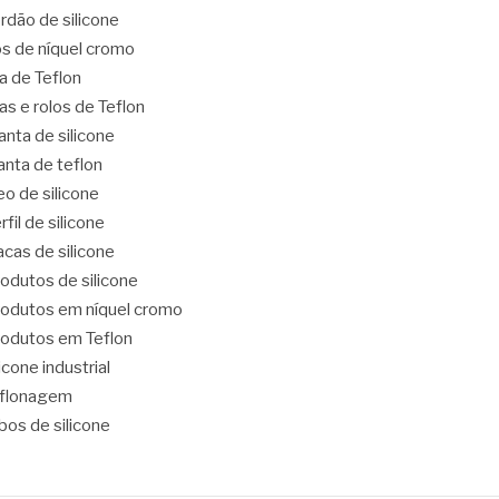
rdão de silicone
os de níquel cromo
ta de Teflon
tas e rolos de Teflon
nta de silicone
nta de teflon
eo de silicone
rfil de silicone
acas de silicone
odutos de silicone
odutos em níquel cromo
odutos em Teflon
licone industrial
eflonagem
bos de silicone