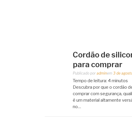
Cordão de silic
para comprar
Publicado por
admin
em
3 de agost
Tempo de leitura:
4
minutos
Descubra por que o cordão de 
comprar com segurança, quali
é um material altamente versá
no…