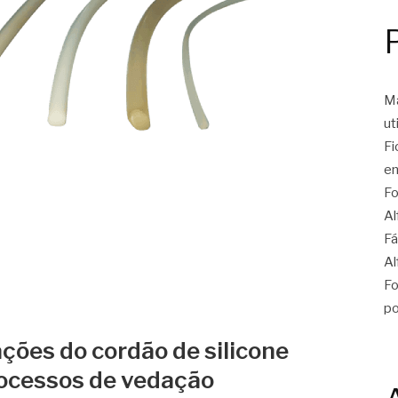
Ma
ut
Fi
en
Fo
Al
Fá
Al
Fo
po
ações do cordão de silicone
rocessos de vedação