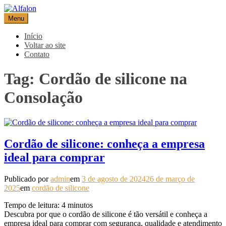
Pular
para
Menu
Alfalon
comércio e serviços pertinentes aos produtos de embalagens
o
conteúdo
Início
Voltar ao site
Contato
Tag:
Cordão de silicone na
Consolação
Cordão de silicone: conheça a empresa
ideal para comprar
Publicado por
admin
em
3 de agosto de 2024
26 de março de
2025
em
cordão de silicone
Tempo de leitura:
4
minutos
Descubra por que o cordão de silicone é tão versátil e conheça a
empresa ideal para comprar com segurança, qualidade e atendimento