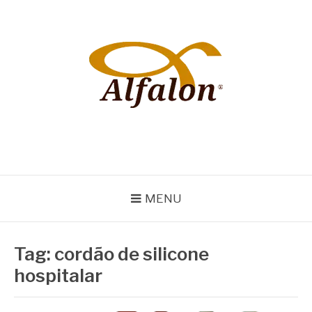
Pular
para
o
conteúdo
ALFALON
comércio e serviços pertinentes aos produtos de embalagens
MENU
Tag:
cordão de silicone
hospitalar