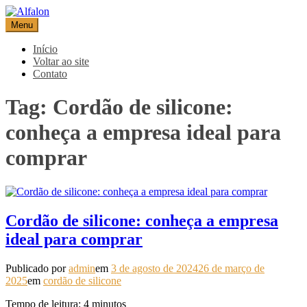
Pular
para
Menu
Alfalon
comércio e serviços pertinentes aos produtos de embalagens
o
conteúdo
Início
Voltar ao site
Contato
Tag:
Cordão de silicone:
conheça a empresa ideal para
comprar
Cordão de silicone: conheça a empresa
ideal para comprar
Publicado por
admin
em
3 de agosto de 2024
26 de março de
2025
em
cordão de silicone
Tempo de leitura:
4
minutos