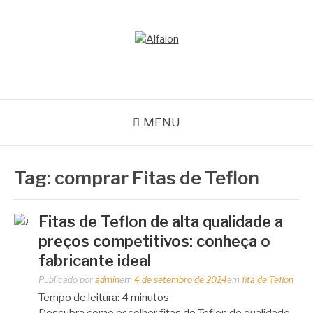
Pular
para
o
ALFALON
conteúdo
comércio e serviços pertinentes aos produtos de embalagens
MENU
Tag:
comprar Fitas de Teflon
Fitas de Teflon de alta qualidade a
preços competitivos: conheça o
fabricante ideal
Publicado por
admin
em
4 de setembro de 2024
em
fita de Teflon
Tempo de leitura:
4
minutos