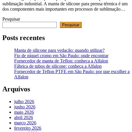
sublimação industrial. A manta de silicone para prensa térmica é um
dos componentes mais importantes em processos de sublimação…
Pesquisar
Pesquisar
Posts recentes
Manta de silicone para vedação: quando utilizar?
Fio de níquel cromo em São Paulo: onde encontrar
Fornecedor de manta de Teflon: conheça a Alfalon
Fábrica de tubos de silicone: conheça a Alfalon
Fornecedor de Teflon PTFE em São Paulo: por que escolher a
Alfalon
Arquivos
julho 2026
junho 2026
maio 2026
abril 2026
março 2026
fevereiro 2026