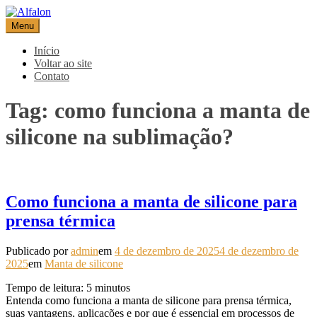
Pular
para
Menu
Alfalon
comércio e serviços pertinentes aos produtos de embalagens
o
conteúdo
Início
Voltar ao site
Contato
Tag:
como funciona a manta de
silicone na sublimação?
Como funciona a manta de silicone para
prensa térmica
Publicado por
admin
em
4 de dezembro de 2025
4 de dezembro de
2025
em
Manta de silicone
Tempo de leitura:
5
minutos
Entenda como funciona a manta de silicone para prensa térmica,
suas vantagens, aplicações e por que é essencial em processos de