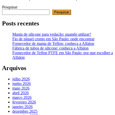
Pesquisar
Pesquisar
Posts recentes
Manta de silicone para vedação: quando utilizar?
Fio de níquel cromo em São Paulo: onde encontrar
Fornecedor de manta de Teflon: conheça a Alfalon
Fábrica de tubos de silicone: conheça a Alfalon
Fornecedor de Teflon PTFE em São Paulo: por que escolher a
Alfalon
Arquivos
julho 2026
junho 2026
maio 2026
abril 2026
março 2026
fevereiro 2026
janeiro 2026
dezembro 2025